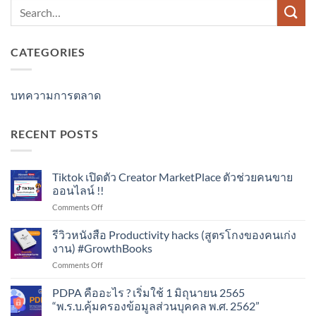
CATEGORIES
บทความการตลาด
RECENT POSTS
Tiktok เปิดตัว Creator MarketPlace ตัวช่วยคนขาย
ออนไลน์ !!
on
Comments Off
Tiktok
เปิด
รีวิวหนังสือ Productivity hacks (สูตรโกงของคนเก่ง
ตัว
งาน) #GrowthBooks
Creator
on
Comments Off
MarketPlace
รีวิว
ตัว
หนังสือ
PDPA คืออะไร ? เริ่มใช้ 1 มิถุนายน 2565
ช่วย
Productivity
คน
“พ.ร.บ.คุ้มครองข้อมูลส่วนบุคคล พ.ศ. 2562”
hacks
ขาย