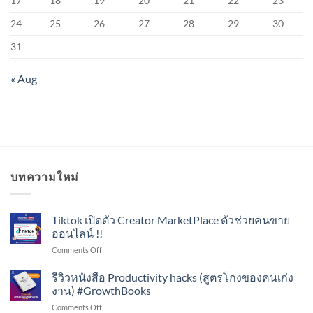
17
18
19
20
21
22
23
24
25
26
27
28
29
30
31
« Aug
บทความใหม่
Tiktok เปิดตัว Creator MarketPlace ตัวช่วยคนขาย
ออนไลน์ !!
on
Comments Off
Tiktok
เปิด
รีวิวหนังสือ Productivity hacks (สูตรโกงของคนเก่ง
ตัว
งาน) #GrowthBooks
Creator
on
Comments Off
MarketPlace