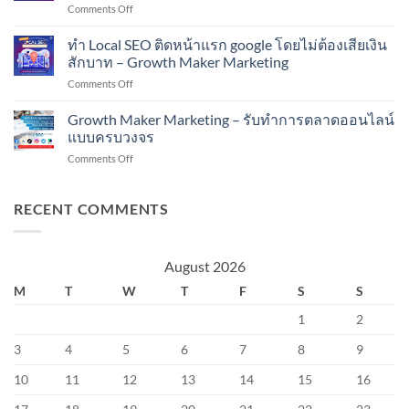
on
Comments Off
(สูตร
ออนไลน์
PDPA
โกง
!!
คือ
ทำ Local SEO ติดหน้าแรก google โดยไม่ต้องเสียเงิน
ของ
อะไร
คน
สักบาท – Growth Maker Marketing
?
เก่ง
on
Comments Off
เริ่ม
งาน)
ทำ
ใช้
#GrowthBooks
Local
Growth Maker Marketing – รับทำการตลาดออนไลน์
1
SEO
มิถุนายน
แบบครบวงจร
ติด
2565
on
Comments Off
หน้า
“พ.ร.บ.คุ้มครอง
Growth
แรก
ข้อมูล
Maker
google
ส่วน
Marketing
RECENT COMMENTS
โดย
บุคคล
–
ไม่
พ.ศ.
รับ
ต้อง
2562”
ทำการ
เสีย
August 2026
ตลาด
เงิน
ออนไลน์
สัก
M
T
W
T
F
S
S
แบบ
บาท
ครบ
–
1
2
วงจร
Growth
Maker
3
4
5
6
7
8
9
Marketing
10
11
12
13
14
15
16