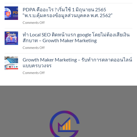
รีวิว
ตัว
หนังสือ
PDPA คืออะไร ? เริ่มใช้ 1 มิถุนายน 2565
ช่วย
Productivity
คน
“พ.ร.บ.คุ้มครองข้อมูลส่วนบุคคล พ.ศ. 2562”
hacks
ขาย
on
Comments Off
(สูตร
ออนไลน์
PDPA
โกง
!!
คือ
ทำ Local SEO ติดหน้าแรก google โดยไม่ต้องเสียเงิน
ของ
อะไร
คน
สักบาท – Growth Maker Marketing
?
เก่ง
on
Comments Off
เริ่ม
งาน)
ทำ
ใช้
#GrowthBooks
Local
Growth Maker Marketing – รับทำการตลาดออนไลน์
1
SEO
มิถุนายน
แบบครบวงจร
ติด
2565
on
Comments Off
หน้า
“พ.ร.บ.คุ้มครอง
Growth
แรก
ข้อมูล
Maker
google
ส่วน
Marketing
โดย
บุคคล
–
ไม่
พ.ศ.
รับ
ต้อง
2562”
ทำการ
เสีย
ตลาด
เงิน
ออนไลน์
สัก
แบบ
บาท
ครบ
–
วงจร
Growth
Maker