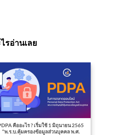
อะไรอ่านเลย
PDPA คืออะไร ? เริ่มใช้ 1 มิถุนายน 2565
“พ.ร.บ.คุ้มครองข้อมูลส่วนบุคคล พ.ศ.