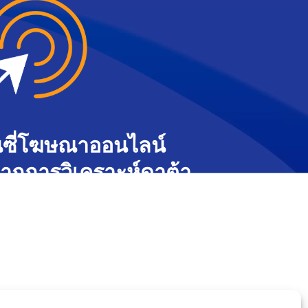
จนซี่โฆษณาออนไลน์
์จากการวิเคราะห์ดาต้า
์ที่ไม่เหมือนใคร