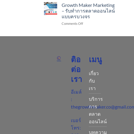
2565
Local
Growth Maker Marketing
“พ.ร.บ.คุ้มครอง
SEO
– รับทำการตลาดออนไลน์
ข้อมูล
ติด
แบบครบวงจร
ส่วน
หน้า
บุคคล
on
Comments Off
แรก
พ.ศ.
Growth
google
2562”
Maker
โดย
Marketing
ไม่
–
ต้อง
รับ
เสีย
ทำการ
เงิน
ติอ
เมนู
ตลาด
สัก
ออนไลน์
บาท
ต่อ
แบบ
–
เกี่ยว
ครบ
Growth
เรา
วงจร
Maker
กับ
Marketing
เรา
อีเมล์
บริการ
:
การ
thegrowthmaker.co@gmail.co
ตลาด
เบอร์
ออนไลน์
โทร:
บทความ