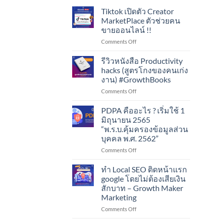
Tiktok เปิดตัว Creator
MarketPlace ตัวช่วยคน
ขายออนไลน์ !!
on
Comments Off
Tiktok
เปิด
รีวิวหนังสือ Productivity
ตัว
hacks (สูตรโกงของคนเก่ง
Creator
งาน) #GrowthBooks
MarketPlace
on
Comments Off
ตัว
รีวิว
ช่วย
หนังสือ
คน
PDPA คืออะไร ? เริ่มใช้ 1
Productivity
ขาย
มิถุนายน 2565
hacks
ออนไลน์
“พ.ร.บ.คุ้มครองข้อมูลส่วน
(สูตร
!!
บุคคล พ.ศ. 2562”
โกง
ของ
on
Comments Off
คน
PDPA
เก่ง
คือ
ทำ Local SEO ติดหน้าแรก
งาน)
อะไร
google โดยไม่ต้องเสียเงิน
#GrowthBooks
?
สักบาท – Growth Maker
เริ่ม
Marketing
ใช้
1
on
Comments Off
มิถุนายน
ทำ