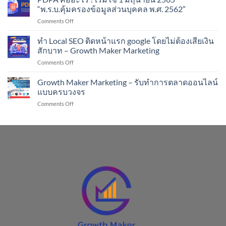
Productivity
คน
“พ.ร.บ.คุ้มครองข้อมูลส่วนบุคคล พ.ศ. 2562”
hacks
ขาย
on
Comments Off
(สูตร
ออนไลน์
PDPA
โกง
!!
คือ
ทำ Local SEO ติดหน้าแรก google โดยไม่ต้องเสียเงิน
ของ
อะไร
คน
สักบาท – Growth Maker Marketing
?
เก่ง
on
Comments Off
เริ่ม
งาน)
ทำ
ใช้
#GrowthBooks
Local
Growth Maker Marketing – รับทำการตลาดออนไลน์
1
SEO
มิถุนายน
แบบครบวงจร
ติด
2565
on
Comments Off
หน้า
“พ.ร.บ.คุ้มครอง
Growth
แรก
ข้อมูล
Maker
google
ส่วน
Marketing
โดย
บุคคล
–
ไม่
พ.ศ.
รับ
ต้อง
2562”
ทำการ
เสีย
ตลาด
เงิน
ออนไลน์
สัก
แบบ
บาท
ครบ
–
วงจร
Growth
Maker
Marketing