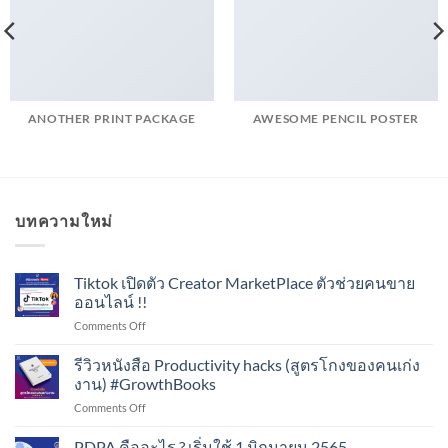
ANOTHER PRINT PACKAGE
AWESOME PENCIL POSTER
บทความใหม่
Tiktok เปิดตัว Creator MarketPlace ตัวช่วยคนขาย
ออนไลน์ !!
on
Comments Off
Tiktok
เปิด
รีวิวหนังสือ Productivity hacks (สูตรโกงของคนเก่ง
ตัว
งาน) #GrowthBooks
Creator
on
Comments Off
MarketPlace
รีวิว
ตัว
หนังสือ
PDPA คืออะไร ? เริ่มใช้ 1 มิถุนายน 2565
ช่วย