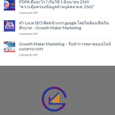
หนังสือ
PDPA คืออะไร ? เริ่มใช้ 1 มิถุนายน 2565
ช่วย
Productivity
คน
“พ.ร.บ.คุ้มครองข้อมูลส่วนบุคคล พ.ศ. 2562”
hacks
ขาย
on
Comments Off
(สูตร
ออนไลน์
PDPA
โกง
!!
คือ
ทำ Local SEO ติดหน้าแรก google โดยไม่ต้องเสียเงิน
ของ
อะไร
คน
สักบาท – Growth Maker Marketing
?
เก่ง
on
Comments Off
เริ่ม
งาน)
ทำ
ใช้
#GrowthBooks
Local
Growth Maker Marketing – รับทำการตลาดออนไลน์
1
SEO
มิถุนายน
แบบครบวงจร
ติด
2565
on
Comments Off
หน้า
“พ.ร.บ.คุ้มครอง
Growth
แรก
ข้อมูล
Maker
google
ส่วน
Marketing
โดย
บุคคล
–
ไม่
พ.ศ.
รับ
ต้อง
2562”
ทำการ
เสีย
ตลาด
เงิน
ออนไลน์
สัก
แบบ
บาท
ครบ
–
วงจร
Growth
Maker
Marketing