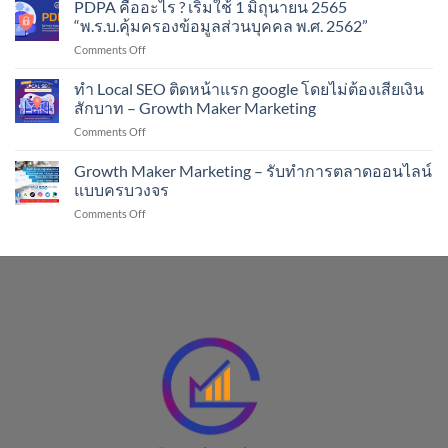
หนังสือ
PDPA คืออะไร ? เริ่มใช้ 1 มิถุนายน 2565
ช่วย
Productivity
คน
“พ.ร.บ.คุ้มครองข้อมูลส่วนบุคคล พ.ศ. 2562”
hacks
ขาย
on
Comments Off
(สูตร
ออนไลน์
PDPA
โกง
!!
คือ
ทำ Local SEO ติดหน้าแรก google โดยไม่ต้องเสียเงิน
ของ
อะไร
คน
สักบาท – Growth Maker Marketing
?
เก่ง
on
Comments Off
เริ่ม
งาน)
ทำ
ใช้
#GrowthBooks
Local
Growth Maker Marketing – รับทำการตลาดออนไลน์
1
SEO
มิถุนายน
แบบครบวงจร
ติด
2565
on
Comments Off
หน้า
“พ.ร.บ.คุ้มครอง
Growth
แรก
ข้อมูล
Maker
google
ส่วน
Marketing
โดย
บุคคล
–
ไม่
พ.ศ.
รับ
ต้อง
2562”
ทำการ
เสีย
ตลาด
เงิน
ออนไลน์
สัก
แบบ
บาท
ครบ
–
วงจร
Growth
Maker
Marketing