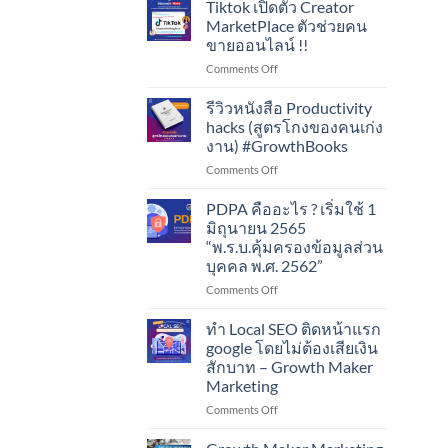
Tiktok เปิดตัว Creator
MarketPlace ตัวช่วยคน
ขายออนไลน์ !!
on
Comments Off
Tiktok
เปิด
รีวิวหนังสือ Productivity
ตัว
hacks (สูตรโกงของคนเก่ง
Creator
งาน) #GrowthBooks
MarketPlace
on
Comments Off
ตัว
รีวิว
ช่วย
หนังสือ
คน
PDPA คืออะไร ? เริ่มใช้ 1
Productivity
ขาย
มิถุนายน 2565
hacks
ออนไลน์
“พ.ร.บ.คุ้มครองข้อมูลส่วน
(สูตร
!!
บุคคล พ.ศ. 2562”
โกง
ของ
on
Comments Off
คน
PDPA
เก่ง
คือ
ทำ Local SEO ติดหน้าแรก
งาน)
อะไร
google โดยไม่ต้องเสียเงิน
#GrowthBooks
?
สักบาท – Growth Maker
เริ่ม
Marketing
ใช้
1
on
Comments Off
มิถุนายน
ทำ
2565
Local