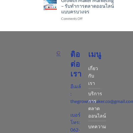
Growth Maker Marketing
“พ.ร.บ.คุ้มครอง
SEO
– รับทำการตลาดออนไลน์
ข้อมูล
ติด
แบบครบวงจร
ส่วน
หน้า
บุคคล
on
Comments Off
แรก
พ.ศ.
Growth
google
2562”
Maker
โดย
Marketing
ไม่
–
ต้อง
รับ
เสีย
ทำการ
เงิน
ติอ
เมนู
ตลาด
สัก
ออนไลน์
บาท
ต่อ
แบบ
–
เกี่ยว
ครบ
Growth
เรา
วงจร
Maker
กับ
Marketing
เรา
อีเมล์
บริการ
:
การ
thegrowthmaker.co@gmail.co
ตลาด
เบอร์
ออนไลน์
โทร:
บทความ
062-