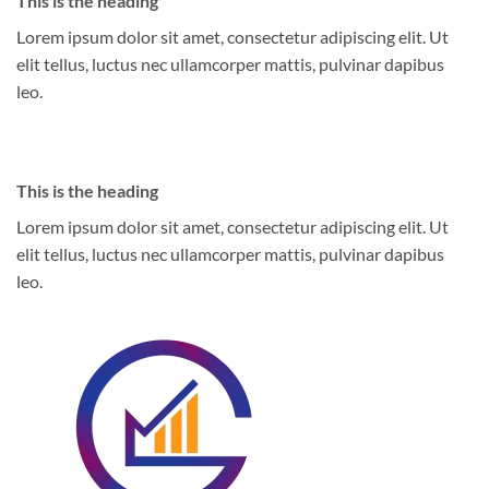
This is the heading
Lorem ipsum dolor sit amet, consectetur adipiscing elit. Ut
elit tellus, luctus nec ullamcorper mattis, pulvinar dapibus
leo.
This is the heading
Lorem ipsum dolor sit amet, consectetur adipiscing elit. Ut
elit tellus, luctus nec ullamcorper mattis, pulvinar dapibus
leo.