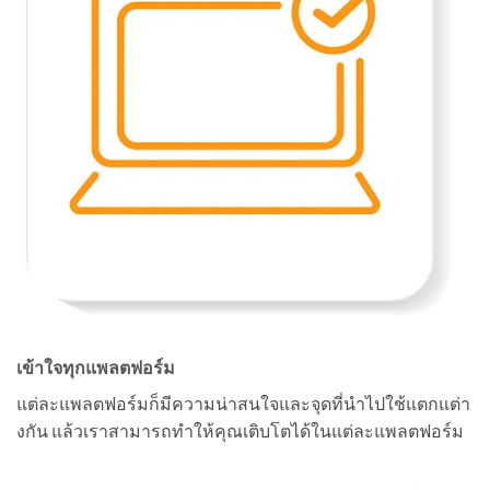
เข้าใจทุกแพลตฟอร์ม
แต่ละแพลตฟอร์มก็มีความน่าสนใจและจุดที่นำไปใช้แตกแต่า
งกัน แล้วเราสามารถทำให้คุณเติบโตได้ในแต่ละแพลตฟอร์ม