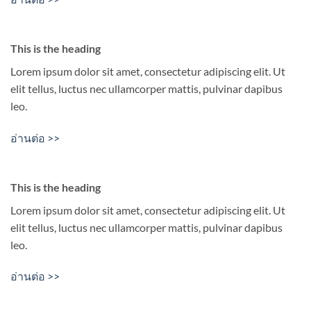
This is the heading
Lorem ipsum dolor sit amet, consectetur adipiscing elit. Ut
elit tellus, luctus nec ullamcorper mattis, pulvinar dapibus
leo.
อ่านต่อ >>
This is the heading
Lorem ipsum dolor sit amet, consectetur adipiscing elit. Ut
elit tellus, luctus nec ullamcorper mattis, pulvinar dapibus
leo.
อ่านต่อ >>