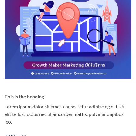
This is the heading
Lorem ipsum dolor sit amet, consectetur adipiscing elit. Ut
elit tellus, luctus nec ullamcorper mattis, pulvinar dapibus
leo.
อ่านต่อ >>