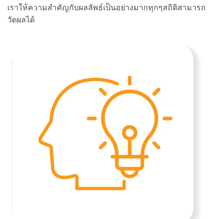
เราให้ความสำคัญกับผลลัพธ์เป็นอย่างมากทุกๆสถิติสามารถ
วัดผลได้