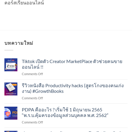
คอร์สเรียนออนไลน์
บทความใหม่
Tiktok เปิดตัว Creator MarketPlace ตัวช่วยคนขาย
ออนไลน์ !!
on
Comments Off
Tiktok
เปิด
รีวิวหนังสือ Productivity hacks (สูตรโกงของคนเก่ง
ตัว
งาน) #GrowthBooks
Creator
on
Comments Off
MarketPlace
รีวิว
ตัว
หนังสือ
PDPA คืออะไร ? เริ่มใช้ 1 มิถุนายน 2565
ช่วย
Productivity
คน
“พ.ร.บ.คุ้มครองข้อมูลส่วนบุคคล พ.ศ. 2562”
hacks
ขาย
on
Comments Off
(สูตร
ออนไลน์
PDPA
โกง
!!
คือ